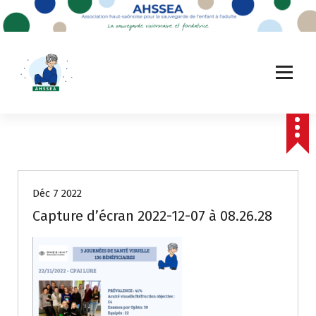
A
l
l
e
r
a
u
c
o
n
t
e
Déc 7 2022
n
u
Capture d’écran 2022-12-07 à 08.26.28