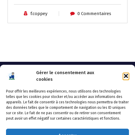
f.coppey
0 Commentaires
Gérer le consentement aux
cookies
Pour offrir les meilleures expériences, nous utilisons des technologies
AHSSEA
telles que les cookies pour stocker et/ou accéder aux informations des
appareils. Le fait de consentir à ces technologies nous permettra de traiter
Adresse postale : BP 20119 – 70002 VESOUL CEDEX
des données telles que le comportement de navigation ou les ID uniques
Tél :03.84.97.14.50
sur ce site. Le fait de ne pas consentir ou de retirer son consentement
Fax : 03.84.97.14.51
peut avoir un effet négatif sur certaines caractéristiques et fonctions.
Mail :
direction.generale@ahssea.fr