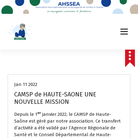
A
l
l
e
r
a
u
c
o
n
Non classé
t
e
Jan 11 2022
n
u
CAMSP de HAUTE-SAONE UNE
NOUVELLE MISSION
er
Depuis le 1
janvier 2022, le CAMSP de Haute-
Saône est géré par notre association. Ce transfert
d’activité a été validé par l’Agence Régionale de
Santé et le Conseil Départemental de Haute-