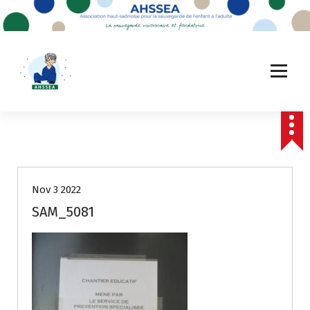
A
l
l
e
r
a
u
c
o
n
t
e
Nov 3 2022
n
u
SAM_5081