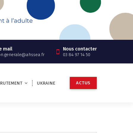
e mail
Nous contacter
on.generale@ahssea.fr
03 84 97 14 50
A
C
T
U
S
CRUTEMENT
UKRAINE