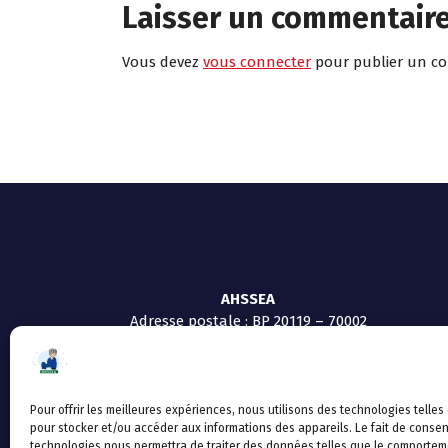
Laisser un commentair
Vous devez
vous connecter
pour publier un c
AHSSEA
Adresse postale : BP 20119 – 70002
VESOUL CEDEX
Tél :03.84.97.14.50
Fax : 03.84.97.14.51
Mail :
direction.generale@ahssea.fr
Pour offrir les meilleures expériences, nous utilisons des technologies telles
pour stocker et/ou accéder aux informations des appareils. Le fait de consen
technologies nous permettra de traiter des données telles que le comportem