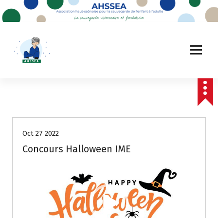
A
l
l
e
r
a
u
c
o
n
t
e
Oct 27 2022
n
u
Concours Halloween IME
Lecteur
vidéo