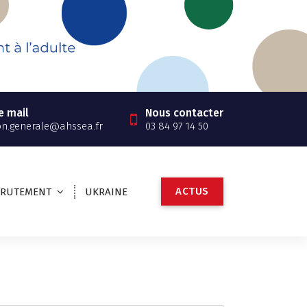
e mail
Nous contacter
on.generale@ahssea.fr
03 84 97 14 50
A
C
T
U
S
CRUTEMENT
UKRAINE