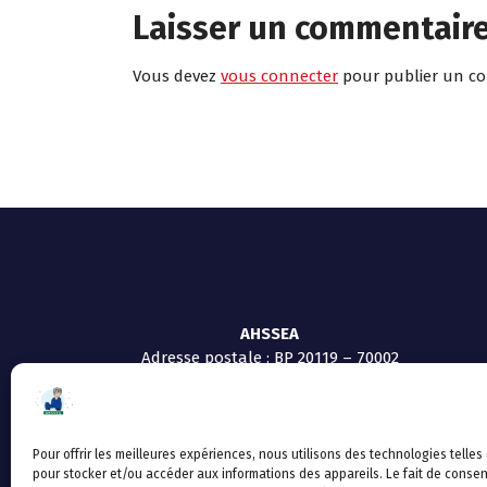
Laisser un commentair
Vous devez
vous connecter
pour publier un c
AHSSEA
Adresse postale : BP 20119 – 70002
VESOUL CEDEX
Tél :03.84.97.14.50
Fax : 03.84.97.14.51
Mail :
direction.generale@ahssea.fr
Pour offrir les meilleures expériences, nous utilisons des technologies telles
pour stocker et/ou accéder aux informations des appareils. Le fait de consen