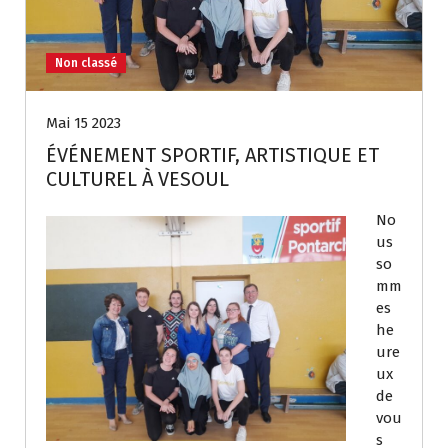
Non classé
Mai 15 2023
ÉVÉNEMENT SPORTIF, ARTISTIQUE ET
CULTUREL À VESOUL
No
us
so
mm
es
he
ure
ux
de
vou
s