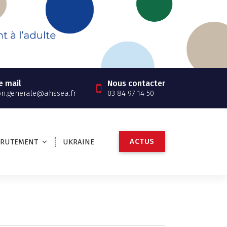
e mail
Nous contacter
on.generale@ahssea.fr
03 84 97 14 50
A
C
T
U
S
CRUTEMENT
UKRAINE