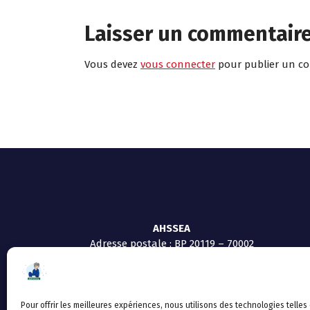
Laisser un commentair
Vous devez
vous connecter
pour publier un c
AHSSEA
Adresse postale : BP 20119 – 70002
VESOUL CEDEX
Tél :03.84.97.14.50
Fax : 03.84.97.14.51
Mail :
direction.generale@ahssea.fr
Pour offrir les meilleures expériences, nous utilisons des technologies telles