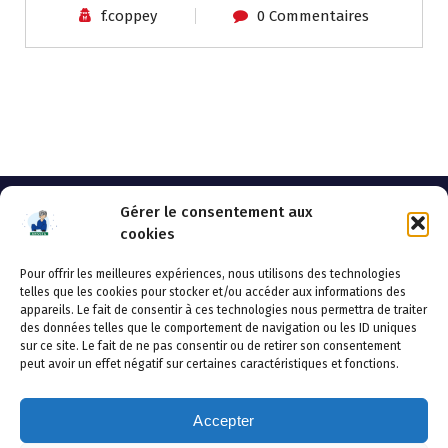
f.coppey
0 Commentaires
Gérer le consentement aux
cookies
Pour offrir les meilleures expériences, nous utilisons des technologies
AHSSEA
telles que les cookies pour stocker et/ou accéder aux informations des
appareils. Le fait de consentir à ces technologies nous permettra de traiter
Adresse postale : BP 20119 – 70002 VESOUL CEDEX
des données telles que le comportement de navigation ou les ID uniques
Tél :03.84.97.14.50
sur ce site. Le fait de ne pas consentir ou de retirer son consentement
Fax : 03.84.97.14.51
peut avoir un effet négatif sur certaines caractéristiques et fonctions.
Mail :
direction.generale@ahssea.fr
Accepter