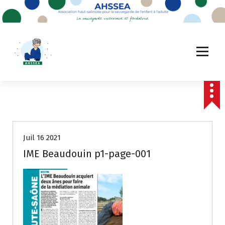
A
l
l
e
r
a
u
c
o
n
t
e
Juil 16 2021
n
u
IME Beaudouin p1-page-001