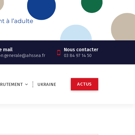
e mail
Nous contacter
on.generale@ahssea.fr
03 84 97 14 50
A
C
T
U
S
CRUTEMENT
UKRAINE