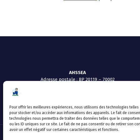
AHSSEA
Adresse postale : BP 20119 – 70002
VESOUL CEDEX
Tél :03.84.97.14.50
Fax : 03.84.97.14.51
Mail :
direction.generale@ahssea.fr
Pour offrir les meilleures expériences, nous utilisons des technologies telles
pour stocker et/ou accéder aux informations des appareils. Le fait de consen
technologies nous permettra de traiter des données telles que le comportem
ou les ID uniques sur ce site. Le fait de ne pas consentir ou de retirer son 
avoir un effet négatif sur certaines caractéristiques et fonctions.