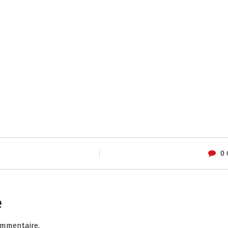
0
e
ommentaire.