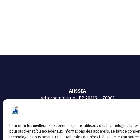
AHSSEA
Adresse postale : BP 20119 – 70002
VESOUL CEDEX
Tél :03.84.97.14.50
Fax : 03.84.97.14.51
Mail :
direction.generale@ahssea.fr
Pour offrir les meilleures expériences, nous utilisons des technologies telles
pour stocker et/ou accéder aux informations des appareils. Le fait de consen
technologies nous permettra de traiter des données telles que le comportem