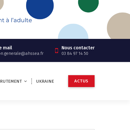
e mail
Nous contacter
on.generale@ahssea.fr
03 84 97 14 50
A
C
T
U
S
CRUTEMENT
UKRAINE